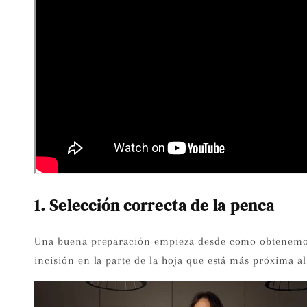
1. Selección correcta de la penca
Una buena preparación empieza desde como obtenemos l
incisión en la parte de la hoja que está más próxima a