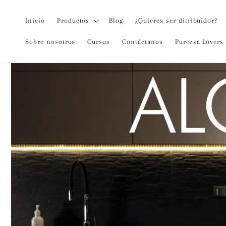
Ir
directamente
al contenido
Inicio
Productos
Blog
¿Quieres ser ditribuidor?
Sobre nosotros
Cursos
Contáctanos
Purezza Lovers