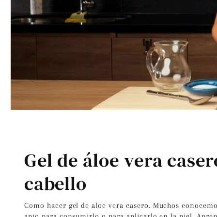
Gel de áloe vera caser
cabello
Como hacer gel de aloe vera casero. Muchos conocemos
apto para consumirlo o para aplicarlo en la piel. Apre