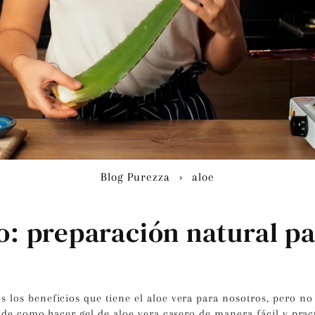
Blog Purezza
›
aloe
o: preparación natural pa
 los beneficios que tiene el aloe vera para nosotros, pero n
nde como hacer gel de aloe vera casero de manera fácil y pract