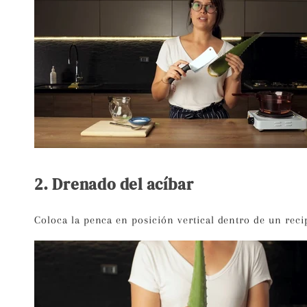
2. Drenado del acíbar
Coloca la penca en posición vertical dentro de un reci